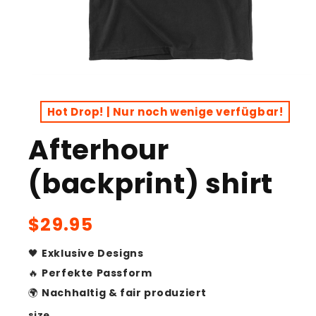
Open
media
1
Hot Drop! | Nur noch wenige verfügbar!
in
modal
Afterhour
(backprint) shirt
Regular
$29.95
price
🖤
Exklusive Designs
🔥
Perfekte Passform
🌍
Nachhaltig & fair produziert
size