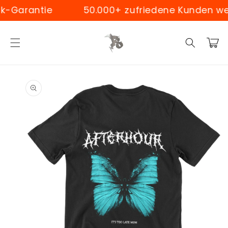
Skip to
Garantie
50.000+ zufriedene Kunden weltw
content
Cart
Skip to
product
information