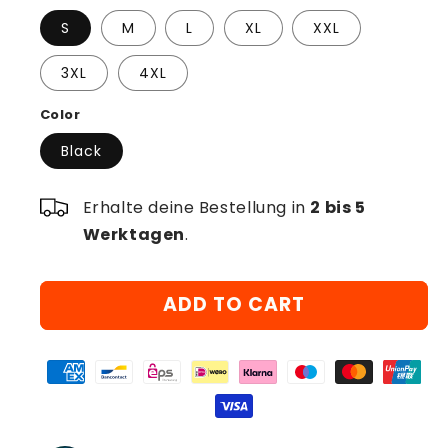
S
M
L
XL
XXL
3XL
4XL
Color
Black
Erhalte deine Bestellung in
2 bis 5
Werktagen
.
ADD TO CART