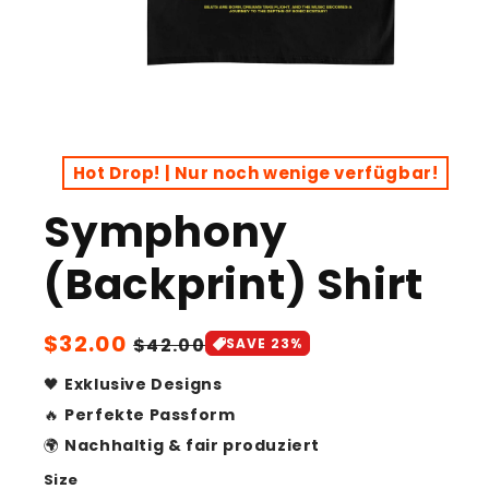
Open
media
1
Hot Drop! | Nur noch wenige verfügbar!
in
modal
Symphony
(Backprint) Shirt
Sale
$32.00
Regular
$42.00
SAVE 23%
price
price
🖤
Exklusive Designs
🔥
Perfekte Passform
🌍
Nachhaltig & fair produziert
Size