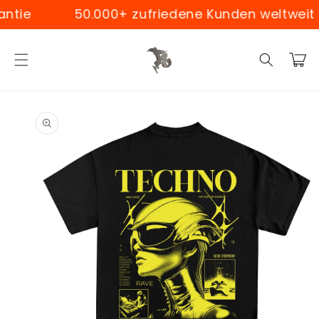
Skip to
ie
50.000+ zufriedene Kunden weltweit
content
Cart
Skip to
product
information