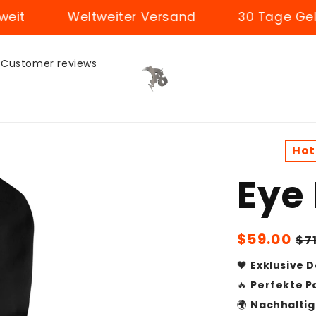
Weltweiter Versand
30 Tage Geld-zurüc
Customer reviews
Hot
Eye
Sale
$59.00
Re
$7
price
pr
🖤
Exklusive 
🔥
Perfekte P
🌍
Nachhaltig 