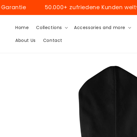
Skip to
e
50.000+ zufriedene Kunden weltweit
content
Home
Collections
Accessories and more
About Us
Contact
Skip to
product
information