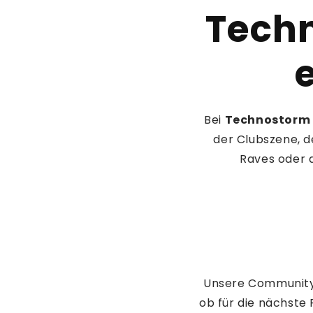
Techn
e
Bei
Technostorm
der Clubszene, d
Raves oder 
Unsere Community l
ob für die nächste