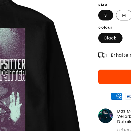
size
S
M
colour
Black
Erhalte 
Das Ma
Verarb
Detai
Lukas 