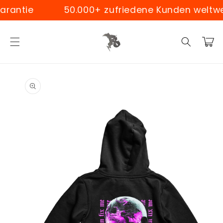
Skip to
ntie
50.000+ zufriedene Kunden weltweit
content
Cart
Skip to
product
information