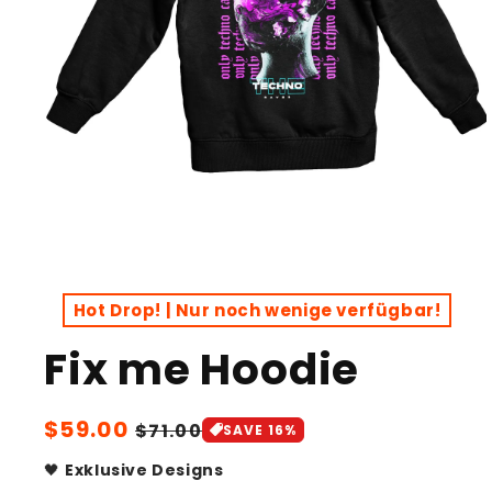
Open
media
1
Hot Drop! | Nur noch wenige verfügbar!
in
modal
Fix me Hoodie
Sale
$59.00
Regular
$71.00
SAVE 16%
price
price
🖤
Exklusive Designs