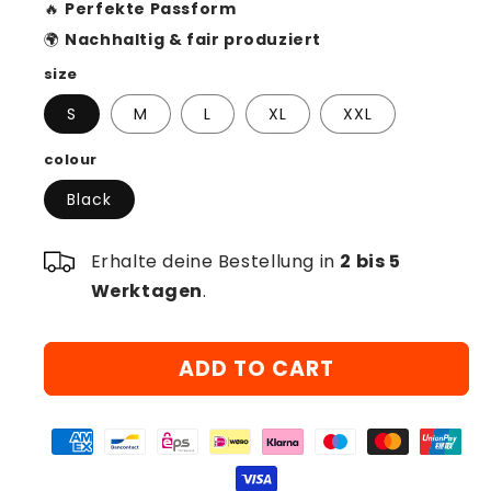
🔥
Perfekte Passform
🌍
Nachhaltig & fair produziert
size
S
M
L
XL
XXL
colour
Black
Erhalte deine Bestellung in
2 bis 5
Werktagen
.
ADD TO CART