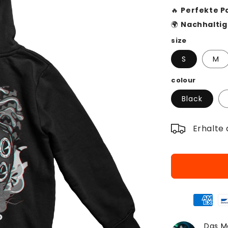
🔥
Perfekte P
🌍
Nachhaltig 
size
S
M
colour
Black
Erhalte 
Das Ma