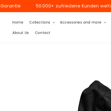
Skip to
ie
50.000+ zufriedene Kunden weltweit
content
Home
Collections
Accessories and more
About Us
Contact
Skip to
product
information