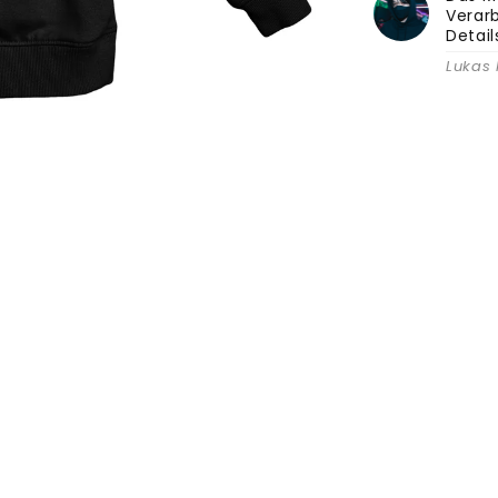
Verarb
Detai
Lukas 