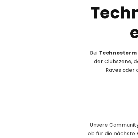
Techn
e
Bei
Technostorm
der Clubszene, d
Raves oder 
Unsere Community l
ob für die nächste