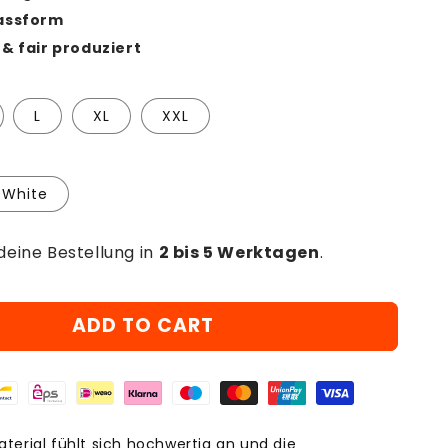
assform
& fair produziert
L
XL
XXL
White
deine Bestellung in
2 bis 5 Werktagen
.
ADD TO CART
terial fühlt sich hochwertig an und die