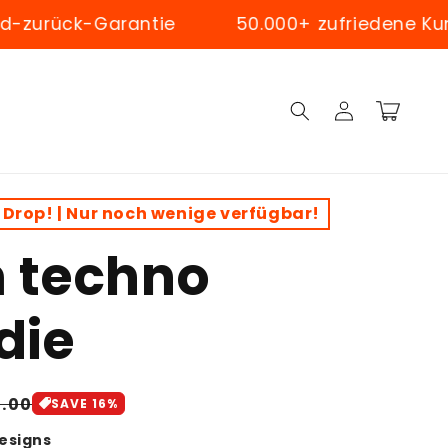
ck-Garantie
50.000+ zufriedene Kunden w
Log
Cart
in
 Drop! | Nur noch wenige verfügbar!
m techno
die
gular
1.00
SAVE 16%
ice
Designs