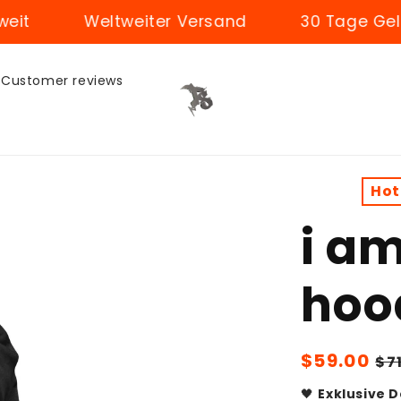
Weltweiter Versand
30 Tage Geld-zurü
Customer reviews
Hot
i a
hoo
Sale
$59.00
Re
$7
price
pr
🖤
Exklusive 