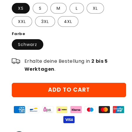
XS
S
M
L
XL
XXL
3XL
4XL
Farbe
Schwarz
Erhalte deine Bestellung in
2 bis 5
Werktagen
.
ADD TO CART