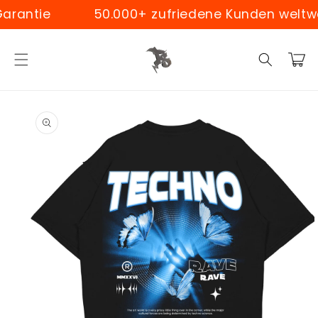
Skip to
antie
50.000+ zufriedene Kunden weltweit
content
Cart
Skip to
product
information