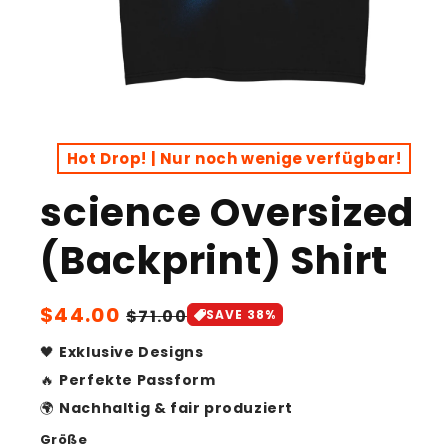
Open
media
1
Hot Drop! | Nur noch wenige verfügbar!
in
modal
science Oversized
(Backprint) Shirt
Sale
$44.00
Regular
$71.00
SAVE 38%
price
price
🖤
Exklusive Designs
🔥
Perfekte Passform
🌍
Nachhaltig & fair produziert
Größe