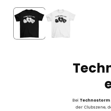
Open
media
1
in
modal
Techn
e
Bei
Technostorm
der Clubszene, d