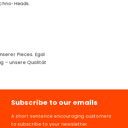
echno-Heads.
nserer Pieces. Egal
g – unsere Qualität
Subscribe to our emails
A short sentence encouraging customers
to subscribe to your newsletter.