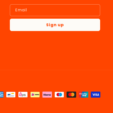
Email
Sign up
yment
thods