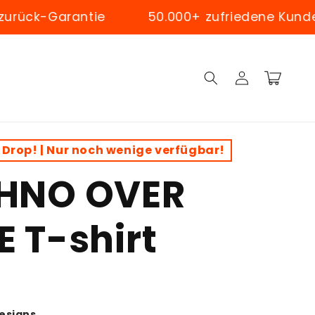
-Garantie
50.000+ zufriedene Kunden wel
Log
Cart
in
 Drop! | Nur noch wenige verfügbar!
HNO OVER
 T-shirt
Designs