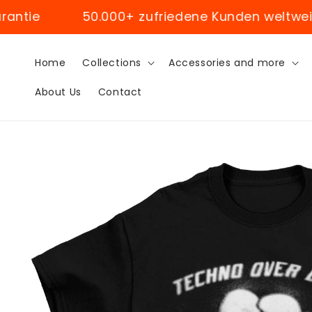
Skip to
50.000+ zufriedene Kunden weltweit
content
Home
Collections
Accessories and more
About Us
Contact
Skip to
product
information