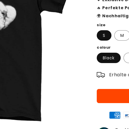
🔥
Perfekte P
🌍
Nachhaltig 
size
S
M
colour
Black
Erhalte 