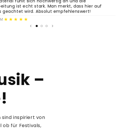
terial fühlt sich hochwertig an und die
eitung ist echt stark. Man merkt, dass hier auf
ls geachtet wird. Absolut empfehlenswert!
★★★★★
M.
usik –
e!
sind inspiriert von
ob für Festivals,