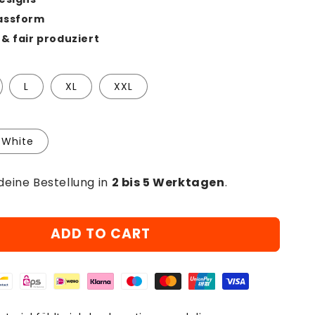
assform
& fair produziert
L
XL
XXL
White
deine Bestellung in
2 bis 5 Werktagen
.
ADD TO CART