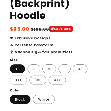
(Backprint)
Hoodie
Sale
$65.00
Regular
$106.00
SAVE 38%
price
price
🖤
Exklusive Designs
🔥
Perfekte Passform
🌍
Nachhaltig & fair produziert
Size
XS
S
M
L
XL
XXL
3XL
4XL
Color
Black
White