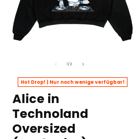
Open
media
of
1
/
2
1
in
modal
Hot Drop! | Nur noch wenige verfügbar!
Alice in
Technoland
Oversized