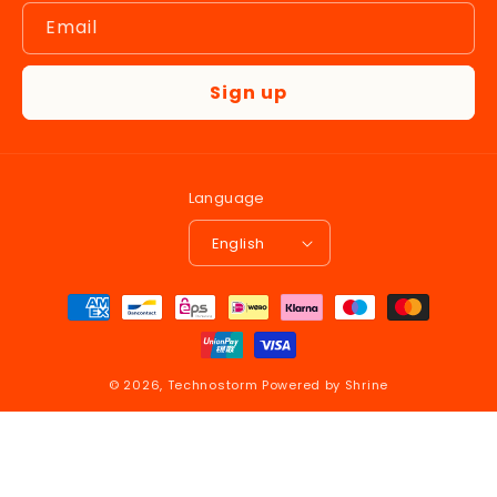
Email
Sign up
Language
English
Payment
methods
© 2026,
Technostorm
Powered by Shrine