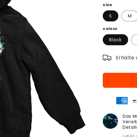
size
S
M
colour
Black
Erhalte 
Das Ma
Verarb
Detai
Lukas 