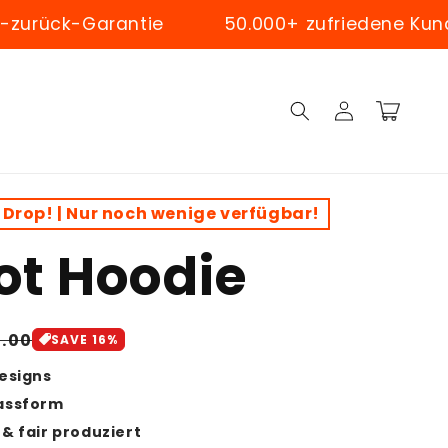
k-Garantie
50.000+ zufriedene Kunden we
Log
Cart
in
 Drop! | Nur noch wenige verfügbar!
ot Hoodie
gular
1.00
SAVE 16%
ice
Designs
assform
& fair produziert