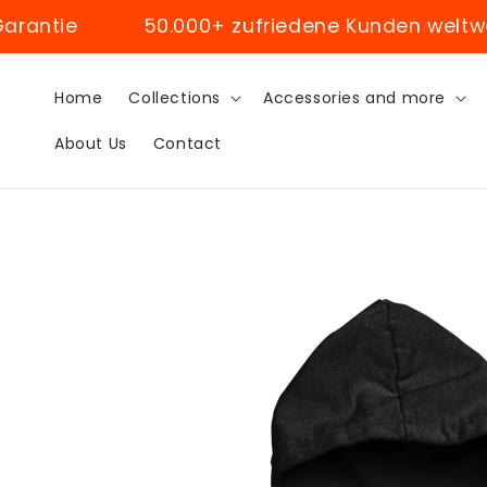
Skip to
e
50.000+ zufriedene Kunden weltweit
content
Home
Collections
Accessories and more
About Us
Contact
Skip to
product
information