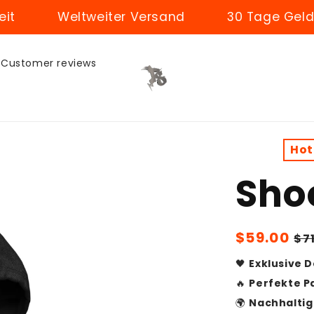
Weltweiter Versand
30 Tage Geld-zurüc
Customer reviews
Hot
Sho
Sale
$59.00
Re
$7
price
pr
🖤
Exklusive 
🔥
Perfekte P
🌍
Nachhaltig 