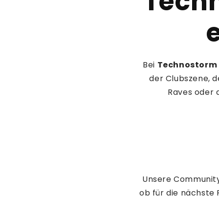
Techn
e
Bei
Technostorm
der Clubszene, d
Raves oder 
Unsere Community l
ob für die nächste