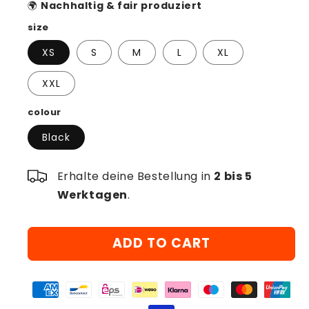
🌍
Nachhaltig & fair produziert
size
XS
S
M
L
XL
XXL
colour
Black
Erhalte deine Bestellung in
2 bis 5
Werktagen
.
ADD TO CART