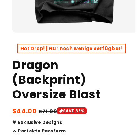
Open
media
1
Hot Drop! | Nur noch wenige verfügbar!
in
modal
Dragon
(Backprint)
Oversize Blast
Sale
$44.00
Regular
$71.00
SAVE 38%
price
price
🖤
Exklusive Designs
🔥
Perfekte Passform