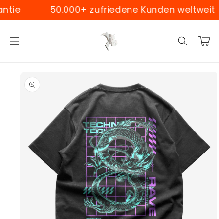
Skip to
ie
50.000+ zufriedene Kunden weltweit
content
Cart
Skip to
product
information