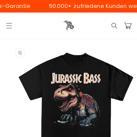
Skip to
arantie
50.000+ zufriedene Kunden weltw
content
Cart
Skip to
product
information