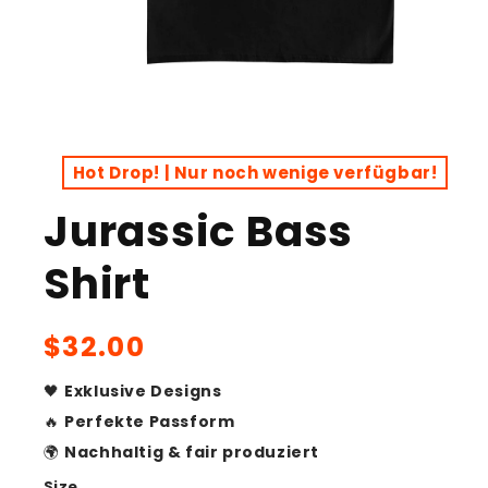
Open
media
1
Hot Drop! | Nur noch wenige verfügbar!
in
modal
Jurassic Bass
Shirt
Regular
$32.00
price
🖤
Exklusive Designs
🔥
Perfekte Passform
🌍
Nachhaltig & fair produziert
Size