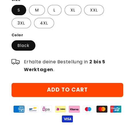
S
M
L
XL
XXL
3XL
4XL
Color
Black
Erhalte deine Bestellung in
2 bis 5
Werktagen
.
ADD TO CART